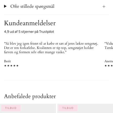
Ofte stillede spørgsmål
Kundeanmeldelser
4,9 ud af 5 stjerner på Trustpilot
"Så blev jeg igen fristet til at købe et sæt af jeres lækre sengetøj.
"Vidun
Det er ren forkælelse. Kvaliteten er tip top, sengetøjet holder
Tænke
farven og formen selv efter mange vaske."
Berit
Anett
★★★★★
★★
Anbefalede produkter
TILBUD
TILBUD