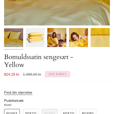
Bomuldssatin sengesæt -
Yellow
Normal
824,25 kr
1.099,00 kr
25%
RABAT
pris
Find din størrelse
Pudebetræk
60x63
60X63
50X70
50X60
60X70
80X80