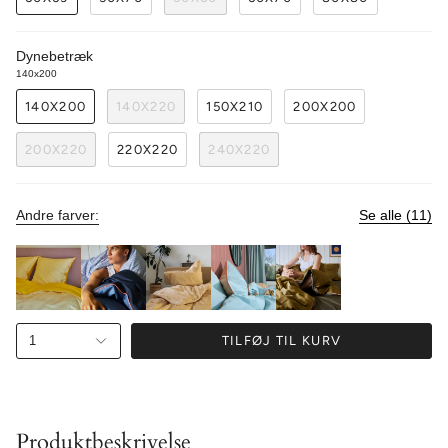
Dynebetræk
140x200
140X200
140X220
150X210
200X200
200X220
220X220
240X220
Andre farver:
Se alle (11)
1
TILFØJ TIL KURV
Produktbeskrivelse