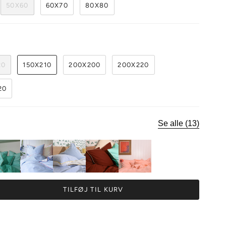
50X60
60X70
80X80
20
150X210
200X200
200X220
20
Se alle (13)
TILFØJ TIL KURV