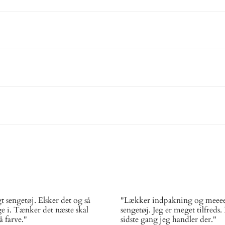
 sengetøj. Elsker det og så
"Lækker indpakning og meeee
gge i. Tænker det næste skal
sengetøj. Jeg er meget tilfreds.
å farve."
sidste gang jeg handler der."