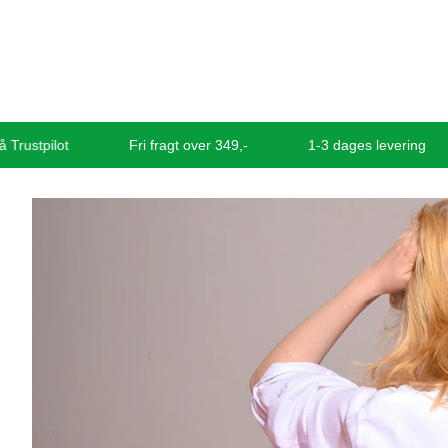
Skit
to
content
stpilot
Fri fragt over 349,-
1-3 dages levering