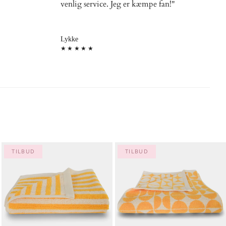
venlig service. Jeg er kæmpe fan!"
Lykke
★★★★★
TILBUD
TILBUD