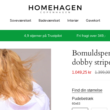
Soveværelset
Badeværelset
Interiør
Gavekort
4,9 stjerner på Trustpilot
Fri fragt over 349,-
Bomuldsperc
dobby strip
Normal
1.049,25 kr
1.399,00
pris
Find din størrelse
Pudebetræk
60x63