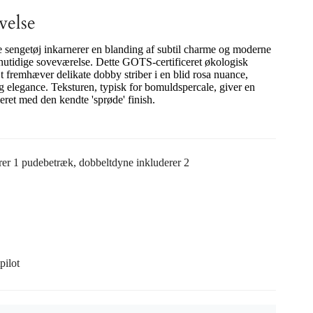
velse
 sengetøj inkarnerer en blanding af subtil charme og moderne
et nutidige soveværelse. Dette GOTS-certificeret økologisk
fremhæver delikate dobby striber i en blid rosa nuance,
r og elegance. Teksturen, typisk for bomuldspercale, giver en
ret med den kendte 'sprøde' finish.
rer 1 pudebetræk, dobbeltdyne inkluderer 2
pilot