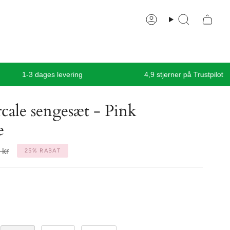
Konti
Søg
1-3 dages levering
4,9 stjerner på Trustpilot
ale sengesæt - Pink
e
 kr
25%
RABAT