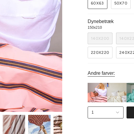
60X63
50X70
Dynebetræk
150x210
140X200
140X2
220X220
240X2
Andre farver:
1